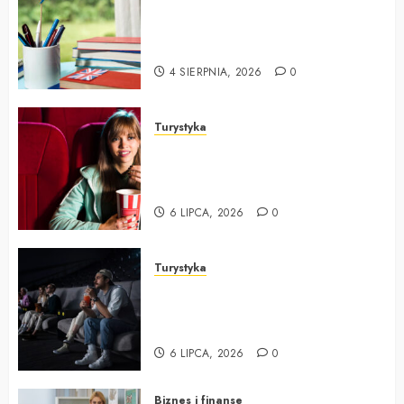
Jak skutecznie uczyć się języka
angielskiego – odkryj metody
sukcesu
4 SIERPNIA, 2026
0
Turystyka
Magia kina w sercu stolicy –
odkryj fascynującą historię
Kinoteki
6 LIPCA, 2026
0
Turystyka
Kino i kultura filmowa w
Warszawie: spotkanie tradycji z
nowoczesnością
6 LIPCA, 2026
0
Biznes i finanse