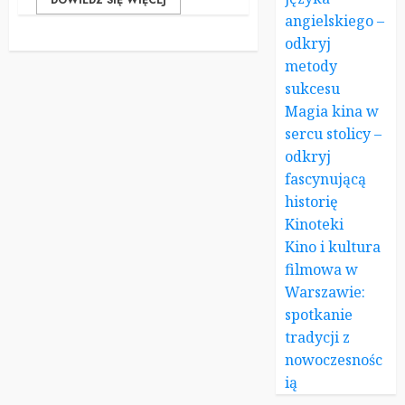
DOWIEDZ SIĘ WIĘCEJ
angielskiego –
odkryj
metody
sukcesu
Magia kina w
sercu stolicy –
odkryj
fascynującą
historię
Kinoteki
Kino i kultura
filmowa w
Warszawie:
spotkanie
tradycji z
nowoczesnośc
ią