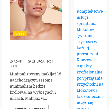
Kompleksowe
usługi
sprzątania
Mokotów –
Uroda
gwarancja
czystości w
każdej
Top 5 trendów w makijażu
przestrzeni
na nadchodzący sezon
Kluczowe
ADMIN
28 LIPCA, 2024
Aspekty
0
Profesjonalne
Minimalistyczny makijaż W
go Sprzątania
nadchodzącym sezonie
Przychodni na
minimalizm będzie
Mokotowie
królował na wybiegach i
Jak skutecznie
ulicach. Makijaż w...
uczyć się
języka