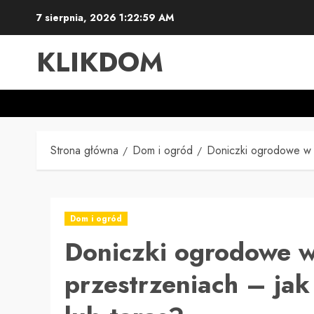
Przejdź
7 sierpnia, 2026
1:23:00 AM
do
treści
KLIKDOM
Strona główna
Dom i ogród
Doniczki ogrodowe w m
Dom i ogród
Doniczki ogrodowe 
przestrzeniach – ja