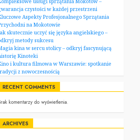
Kompleksowe usługi sprzątania Mokotów –
gwarancja czystości w każdej przestrzeni
Kluczowe Aspekty Profesjonalnego Sprzątania
Przychodni na Mokotowie
Jak skutecznie uczyć się języka angielskiego –
odkryj metody sukcesu
Magia kina w sercu stolicy – odkryj fascynującą
historię Kinoteki
Kino i kultura filmowa w Warszawie: spotkanie
tradycji z nowoczesnością
RECENT COMMENTS
rak komentarzy do wyświetlenia.
ARCHIVES