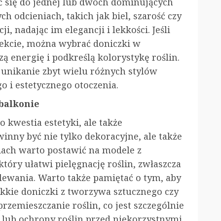
ć się do jednej lub dwóch dominujących
h odcieniach, takich jak biel, szarość czy
, nadając im elegancji i lekkości. Jeśli
ekcie, można wybrać doniczki w
energię i podkreślą kolorystykę roślin.
unikanie zbyt wielu różnych stylów
o i estetycznego otoczenia.
 balkonie
o kwestia estetyki, ale także
inny być nie tylko dekoracyjne, ale także
iach warto postawić na modele z
ry ułatwi pielęgnację roślin, zwłaszcza
lewania. Warto także pamiętać o tym, aby
ekkie doniczki z tworzywa sztucznego czy
rzemieszczanie roślin, co jest szczególnie
 lub ochrony roślin przed niekorzystnymi