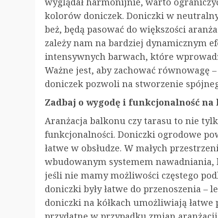
wyglądał harmonijnie, warto ograniczy
kolorów doniczek. Doniczki w neutralnyc
beż, będą pasować do większości aranżacji
zależy nam na bardziej dynamicznym ef
intensywnych barwach, które wprowadzą 
Ważne jest, aby zachować równowagę – 
doniczek pozwoli na stworzenie spójneg
Zadbaj o wygodę i funkcjonalność na
Aranżacja balkonu czy tarasu to nie tylk
funkcjonalności. Doniczki ogrodowe pow
łatwe w obsłudze. W małych przestrzen
wbudowanym systemem nawadniania, któ
jeśli nie mamy możliwości częstego pod
doniczki były łatwe do przenoszenia – l
doniczki na kółkach umożliwiają łatwe p
przydatne w przypadku zmian aranżacji