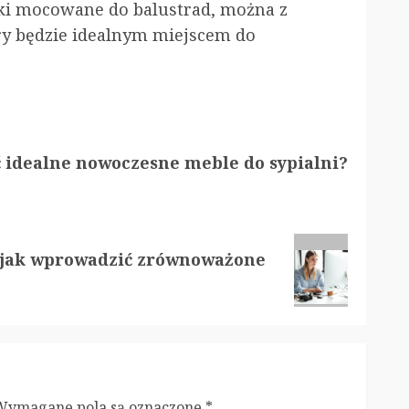
zki mocowane do balustrad, można z
óry będzie idealnym miejscem do
 idealne nowoczesne meble do sypialni?
– jak wprowadzić zrównoważone
Wymagane pola są oznaczone
*