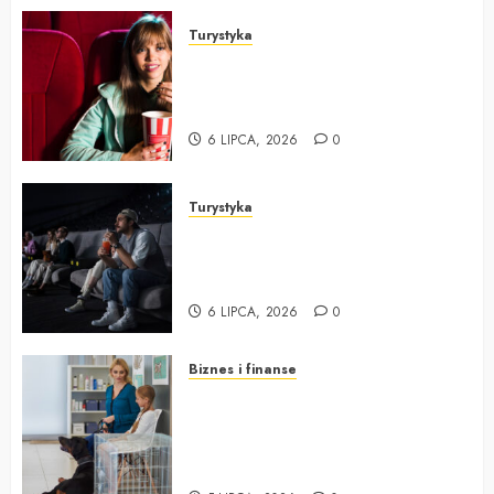
Turystyka
Magia kina w sercu stolicy –
odkryj fascynującą historię
Kinoteki
6 LIPCA, 2026
0
Turystyka
Kino i kultura filmowa w
Warszawie: spotkanie tradycji z
nowoczesnością
6 LIPCA, 2026
0
Biznes i finanse
Profesjonalne wsparcie w
praktykach weterynaryjnych –
jak usprawnić zespół i podnieść
jakość obsługi