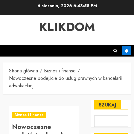
Przejdź
6 sierpnia, 2026
6:48:59 PM
do
treści
KLIKDOM
Strona główna
Biznes i finanse
Nowoczesne podejście do usług prawnych w kancelarii
adwokackiej
SZUKAJ
Biznes i finanse
Nowoczesne