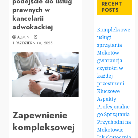
podejście do usług
RECENT
prawnych w
POSTS
kancelarii
adwokackiej
Kompleksowe
usługi
ADMIN
1 PAŹDZIERNIKA, 2025
sprzątania
Mokotów –
gwarancja
czystości w
każdej
przestrzeni
Kluczowe
Aspekty
Profesjonalne
Zapewnienie
go Sprzątania
Przychodni na
kompleksowej
Mokotowie
Jak skutecznie