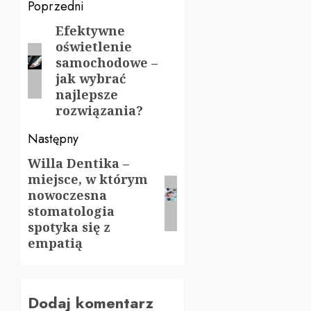
Zobacz
Poprzedni
wpisy
Efektywne
Poprzedni
oświetlenie
wpis:
samochodowe –
jak wybrać
najlepsze
rozwiązania?
Następny
Willa Dentika –
Następny
miejsce, w którym
wpis:
nowoczesna
stomatologia
spotyka się z
empatią
Dodaj komentarz