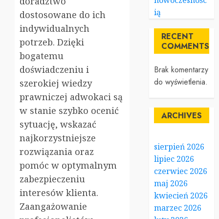
nowoczesnośc
doradztwo
ią
dostosowane do ich
indywidualnych
RECENT
potrzeb. Dzięki
COMMENTS
bogatemu
doświadczeniu i
Brak komentarzy
do wyświetlenia.
szerokiej wiedzy
prawniczej adwokaci są
w stanie szybko ocenić
ARCHIVES
sytuację, wskazać
najkorzystniejsze
sierpień 2026
rozwiązania oraz
lipiec 2026
pomóc w optymalnym
czerwiec 2026
zabezpieczeniu
maj 2026
interesów klienta.
kwiecień 2026
Zaangażowanie
marzec 2026