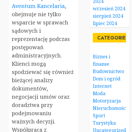
2024
Aventum Kancelaria
,
wrzesień 2024
obejmuje nie tylko
sierpień 2024
wsparcie w sprawach
lipiec 2024
sądowych i
CATEGORIES
reprezentację podczas
postępowań
administracyjnych.
Biznes i
Klienci mogą
finanse
Budownictwo
spodziewać się również
Dom i ogród
bieżącej analizy
Internet
dokumentów,
Moda
negocjacji umów oraz
Motoryzacja
doradztwa przy
Nieruchomości
podejmowaniu
Sport
ważnych decyzji.
Turystyka
Współpraca z
Uncategorized