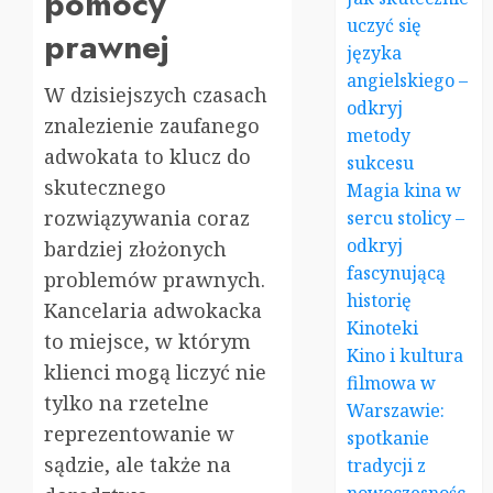
pomocy
uczyć się
prawnej
języka
angielskiego –
W dzisiejszych czasach
odkryj
znalezienie zaufanego
metody
adwokata to klucz do
sukcesu
skutecznego
Magia kina w
rozwiązywania coraz
sercu stolicy –
odkryj
bardziej złożonych
fascynującą
problemów prawnych.
historię
Kancelaria adwokacka
Kinoteki
to miejsce, w którym
Kino i kultura
klienci mogą liczyć nie
filmowa w
tylko na rzetelne
Warszawie:
reprezentowanie w
spotkanie
sądzie, ale także na
tradycji z