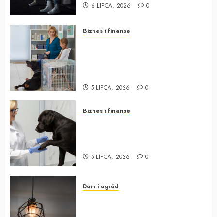
6 LIPCA, 2026
0
Biznes i finanse
Profesjonalne wsparcie w
praktykach weterynaryjnych –
jak usprawnić zespół i podnieść
jakość obsługi
5 LIPCA, 2026
0
Biznes i finanse
Profesjonalne wsparcie dla
praktyk weterynaryjnych – klucz
do sukcesu
5 LIPCA, 2026
0
Dom i ogród
Kinkiet do sypialni Warszawa –
Twój przepis na nastrojowe