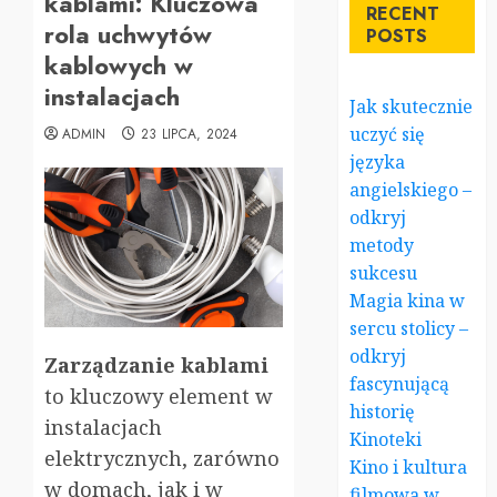
kablami: Kluczowa
RECENT
rola uchwytów
POSTS
kablowych w
instalacjach
Jak skutecznie
uczyć się
ADMIN
23 LIPCA, 2024
języka
angielskiego –
odkryj
metody
sukcesu
Magia kina w
sercu stolicy –
odkryj
Zarządzanie kablami
fascynującą
to kluczowy element w
historię
instalacjach
Kinoteki
elektrycznych, zarówno
Kino i kultura
w domach, jak i w
filmowa w