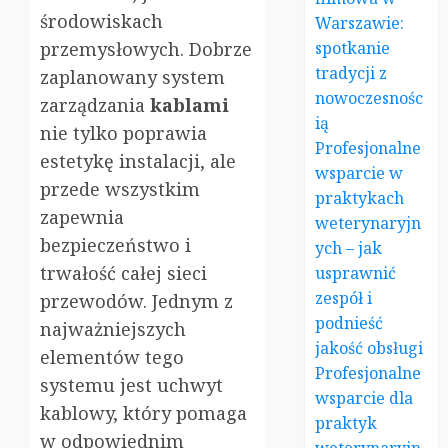
środowiskach
Warszawie:
przemysłowych. Dobrze
spotkanie
tradycji z
zaplanowany system
nowoczesnośc
zarządzania
kablami
ią
nie tylko poprawia
Profesjonalne
estetykę instalacji, ale
wsparcie w
przede wszystkim
praktykach
zapewnia
weterynaryjn
bezpieczeństwo i
ych – jak
trwałość całej sieci
usprawnić
zespół i
przewodów. Jednym z
podnieść
najważniejszych
jakość obsługi
elementów tego
Profesjonalne
systemu jest uchwyt
wsparcie dla
kablowy, który pomaga
praktyk
w odpowiednim