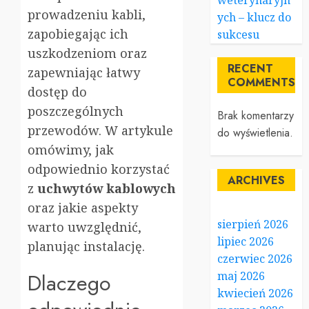
weterynaryjn
prowadzeniu kabli,
ych – klucz do
zapobiegając ich
sukcesu
uszkodzeniom oraz
RECENT
zapewniając łatwy
COMMENTS
dostęp do
poszczególnych
Brak komentarzy
przewodów. W artykule
do wyświetlenia.
omówimy, jak
odpowiednio korzystać
ARCHIVES
z
uchwytów kablowych
oraz jakie aspekty
sierpień 2026
warto uwzględnić,
lipiec 2026
planując instalację.
czerwiec 2026
Dlaczego
maj 2026
kwiecień 2026