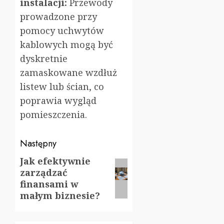
instalacji:
Przewody
prowadzone przy
pomocy uchwytów
kablowych mogą być
dyskretnie
zamaskowane wzdłuż
listew lub ścian, co
poprawia wygląd
pomieszczenia.
Zobacz
Następny
wpisy
Jak efektywnie
Następny
zarządzać
wpis:
finansami w
małym biznesie?