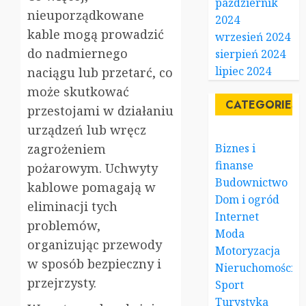
październik
nieuporządkowane
2024
kable mogą prowadzić
wrzesień 2024
do nadmiernego
sierpień 2024
lipiec 2024
naciągu lub przetarć, co
może skutkować
CATEGORIES
przestojami w działaniu
urządzeń lub wręcz
zagrożeniem
Biznes i
finanse
pożarowym. Uchwyty
Budownictwo
kablowe pomagają w
Dom i ogród
eliminacji tych
Internet
problemów,
Moda
organizując przewody
Motoryzacja
w sposób bezpieczny i
Nieruchomości
przejrzysty.
Sport
Turystyka