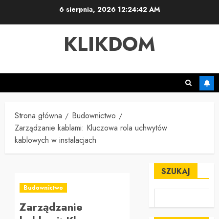
Przejdź
6 sierpnia, 2026
12:24:43 AM
do
treści
KLIKDOM
Strona główna
Budownictwo
Zarządzanie kablami: Kluczowa rola uchwytów
kablowych w instalacjach
SZUKAJ
Budownictwo
Zarządzanie